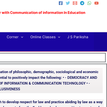
 with Communication of information In Education
Corner
Online Classes
J S Pariksha
ation of philosophic, demographic, sociological and economic
otential to positively impact the following: • - DEMOCRACY AND
 OF INFORMATION & COMMUNICATION TECHNOLOGY • -
CLUSIVENESS
 to develop respect for law and practice abiding by law as a way