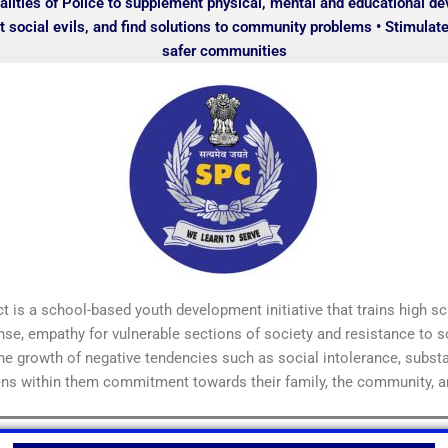
 qualities of Police to supplement physical, mental and educational 
t social evils, and find solutions to community problems • Stimulat
safer communities
school-based youth development initiative that trains high schoo
sense, empathy for vulnerable sections of society and resistance to 
the growth of negative tendencies such as social intolerance, subst
hens within them commitment towards their family, the community, 