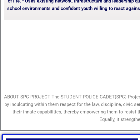
of life. • Uses existing network, infrastructure and leadership
school environments and confident youth willing to react agains
ABOUT SPC PROJECT The STUDENT POLICE CADET(SPC) Project is a 
by inculcating within them respect for the law, discipline, civic 
their innate capabilities, thereby empowering them to resist 
Equally, it strengt