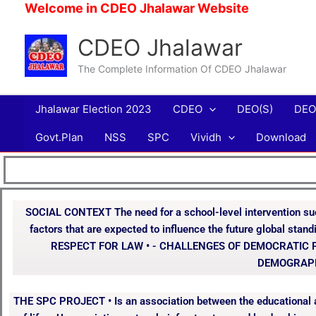
Skip
Welcome in CDEO Jhalawar Website
to
CDEO Jhalawar
content
The Complete Information Of CDEO Jhalawar
Jhalawar Election 2023
CDEO
DEO(S)
DEO
Govt.Plan
NSS
SPC
Vividh
Download
SOCIAL CONTEXT The need for a school-level intervention suc
factors that are expected to influence the future global stan
RESPECT FOR LAW • - CHALLENGES OF DEMOCRATIC 
DEMOGRAPHI
THE SPC PROJECT • Is an association between the educational and