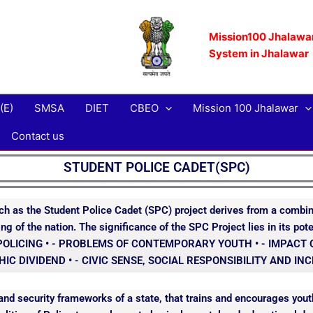
Mission100 Jhalawar
System in Jhalawar
(E)
SMSA
DIET
CBEO
Mission 100 Jhalawar
Contact us
STUDENT POLICE CADET(SPC)
h as the Student Police Cadet (SPC) project derives from a combin
ding of the nation. The significance of the SPC Project lies in its p
POLICING • - PROBLEMS OF CONTEMPORARY YOUTH • - IMPACT
C DIVIDEND • - CIVIC SENSE, SOCIAL RESPONSIBILITY AND IN
 security frameworks of a state, that trains and encourages youth